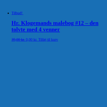
Tilbud!
Hr. Klogemands malebog #12 – den
tolvte med 4 venner
Den
Den
39,00
kr.
0,00
kr.
Tilføj til kurv
oprindelige
aktuelle
pris
pris
var:
er:
39,00 kr..
0,00 kr..