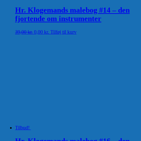
Hr. Klogemands malebog #14 – den
fjortende om instrumenter
Den
Den
39,00
kr.
0,00
kr.
Tilføj til kurv
oprindelige
aktuelle
pris
pris
var:
er:
39,00 kr..
0,00 kr..
Tilbud!
Hr. Klogemands malebog #16 – den