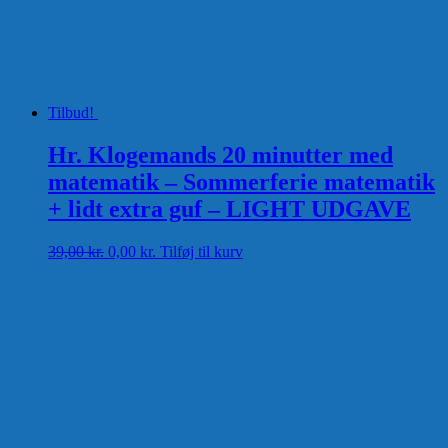
Tilbud!
Hr. Klogemands 20 minutter med
matematik – Sommerferie matematik
+ lidt extra guf – LIGHT UDGAVE
Den
Den
39,00
kr.
0,00
kr.
Tilføj til kurv
oprindelige
aktuelle
pris
pris
var:
er:
39,00 kr..
0,00 kr..