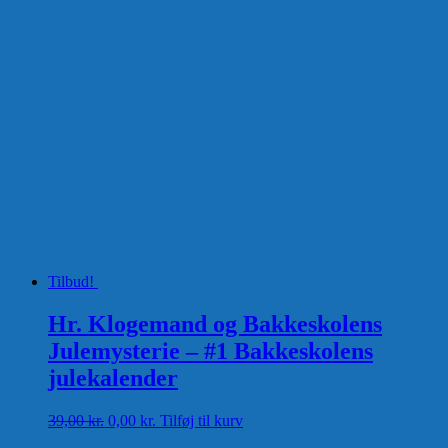
Tilbud!
Hr. Klogemand og Bakkeskolens
Julemysterie – #1 Bakkeskolens
julekalender
Den
Den
39,00
kr.
0,00
kr.
Tilføj til kurv
oprindelige
aktuelle