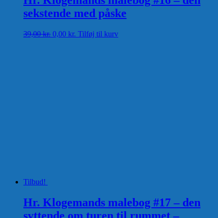
sekstende med påske
Den
Den
39,00
kr.
0,00
kr.
Tilføj til kurv
oprindelige
aktuelle
pris
pris
var:
er:
39,00 kr..
0,00 kr..
Tilbud!
Hr. Klogemands malebog #17 – den
syttende om turen til rummet –