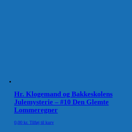
pris
pris
var:
er:
39,00 kr..
0,00 kr..
Hr. Klogemand og Bakkeskolens
Julemysterie – #10 Den Glemte
Lommeregner
0,00
kr.
Tilføj til kurv