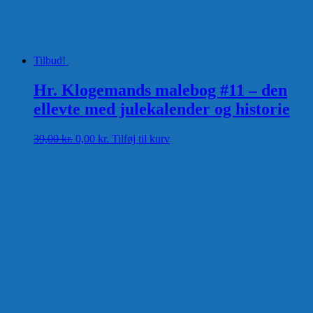
Tilbud!
Hr. Klogemands malebog #11 – den
ellevte med julekalender og historie
Den
Den
39,00
kr.
0,00
kr.
Tilføj til kurv
oprindelige
aktuelle
pris
pris
var:
er:
39,00 kr..
0,00 kr..