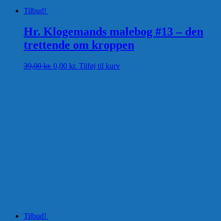
Tilbud!
Hr. Klogemands malebog #13 – den
trettende om kroppen
Den
Den
39,00
kr.
0,00
kr.
Tilføj til kurv
oprindelige
aktuelle
pris
pris
var:
er:
39,00 kr..
0,00 kr..
Tilbud!