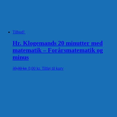
Tilbud!
Hr. Klogemands 20 minutter med
matematik – Forårsmatematik og
minus
Den
Den
39,00
kr.
0,00
kr.
Tilføj til kurv
oprindelige
aktuelle
pris
pris
var:
er:
39,00 kr..
0,00 kr..