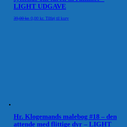
LIGHT UDGAVE
Den
Den
39,00
kr.
0,00
kr.
Tilføj til kurv
oprindelige
aktuelle
pris
pris
var:
er:
39,00 kr..
0,00 kr..
Hr. Klogemands malebog #18 – den
attende med flittige dyr – LIGHT