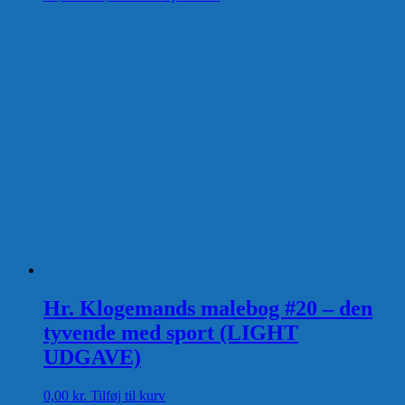
oprindelige
aktuelle
pris
pris
var:
er:
39,00 kr..
0,00 kr..
Hr. Klogemands malebog #20 – den
tyvende med sport (LIGHT
UDGAVE)
0,00
kr.
Tilføj til kurv