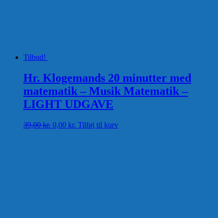
Tilbud!
Hr. Klogemands 20 minutter med
matematik – Musik Matematik –
LIGHT UDGAVE
Den
Den
39,00
kr.
0,00
kr.
Tilføj til kurv
oprindelige
aktuelle
pris
pris
var:
er:
39,00 kr..
0,00 kr..