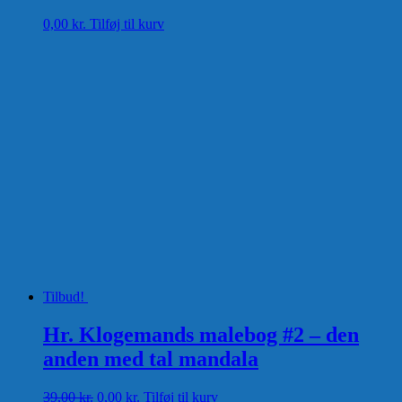
0,00
kr.
Tilføj til kurv
Tilbud!
Hr. Klogemands malebog #2 – den
anden med tal mandala
Den
Den
39,00
kr.
0,00
kr.
Tilføj til kurv