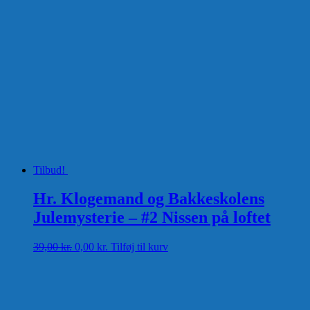
Tilbud!
Hr. Klogemand og Bakkeskolens
Julemysterie – #2 Nissen på loftet
Den
Den
39,00
kr.
0,00
kr.
Tilføj til kurv
oprindelige
aktuelle
pris
pris
var:
er:
39,00 kr..
0,00 kr..