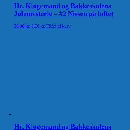
Hr. Klogemand og Bakkeskolens
Julemysterie – #2 Nissen på loftet
Den
Den
39,00
kr.
0,00
kr.
Tilføj til kurv
oprindelige
aktuelle
pris
pris
var:
er:
39,00 kr..
0,00 kr..
Hr. Klogemand og Bakkeskolens