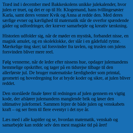
Træd ind i december med Bakkeskolens unikke julekalender, hvor
julen er truet, og det er op til Hr. Klogemand, hans tvillingesøster
Karla, samt deres venner Kvik og Anna at redde den. Med deres
særlige evner og kærlighed til matematik står de overfor spændende
gåder og udfordringer, der kræver samarbejde og kreativ tænkning.
Historien udfolder sig, når de møder en mystisk, forbandet nisse, en
magisk amulet, og en skoleklokke, der slår i en gådefuld rytme.
Mærkelige ting sker; tal forsvinder fra tavlen, og truslen om julens
forsvinden bliver mere reel.
Følg vennerne, når de leder efter nissens hue, opdager julemandens
hemmelige opskrifter, og tager på en tidsrejse tilbage til den
allerførste jul. De bruger matematiske færdigheder som primtal,
geometri og hovedregning for at bryde koder og sikre, at julen bliver
reddet.
Den storslåede finale fører til redningen af julen gennem en vigtig
kode, der afslører julemandens manglende brik og løser den
ultimative juleformel. Sammen fejrer de både julen og venskabets
kraft – og ser frem til flere eventyr i det nye år.
Læs med i alle kapitler og se, hvordan matematik, venskab og
samarbejde kan redde selv den mest magiske tid på året!