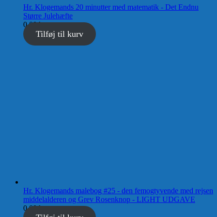
Hr. Klogemands 20 minutter med matematik - Det Endnu
Større Julehæfte
0,00
kr.
Tilføj til kurv
Hr. Klogemands malebog #25 - den femogtyvende med rejsen
middelalderen og Grev Rosenknop - LIGHT UDGAVE
0,00
kr.