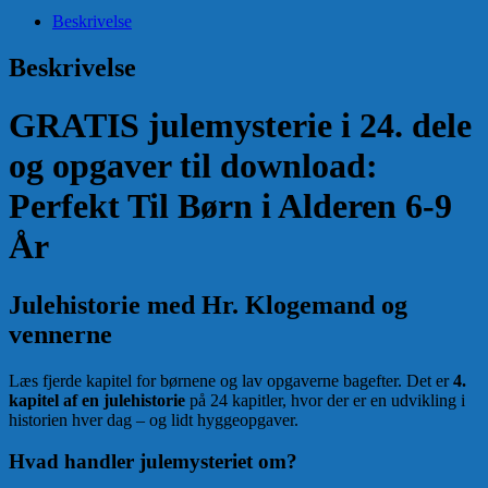
Den
Beskrivelse
Forheksede
Skoleklokke
Beskrivelse
antal
GRATIS julemysterie i 24. dele
og opgaver til download:
Perfekt Til Børn i Alderen 6-9
År
Julehistorie med Hr. Klogemand og
vennerne
Læs fjerde kapitel for børnene og lav opgaverne bagefter. Det er
4.
kapitel af en julehistorie
på 24 kapitler, hvor der er en udvikling i
historien hver dag – og lidt hyggeopgaver.
Hvad handler julemysteriet om?