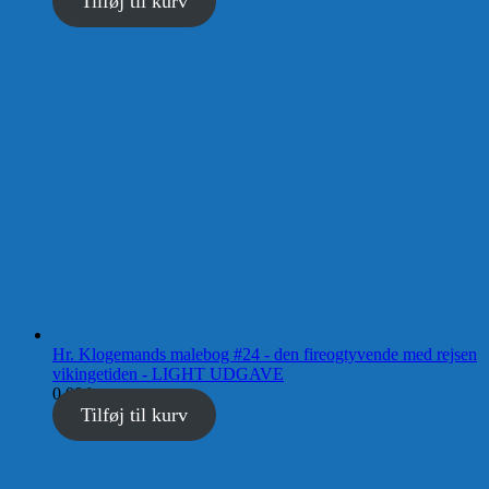
Tilføj til kurv
Hr. Klogemands malebog #24 - den fireogtyvende med rejsen
vikingetiden - LIGHT UDGAVE
0,00
kr.
Tilføj til kurv