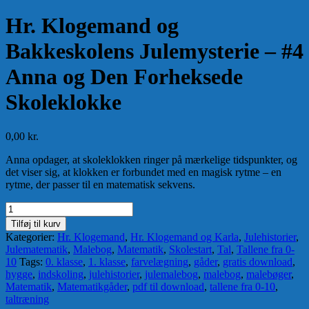
Hr. Klogemand og
Bakkeskolens Julemysterie – #4
Anna og Den Forheksede
Skoleklokke
0,00
kr.
Anna opdager, at skoleklokken ringer på mærkelige tidspunkter, og
det viser sig, at klokken er forbundet med en magisk rytme – en
rytme, der passer til en matematisk sekvens.
Hr.
Klogemand
Tilføj til kurv
og
Kategorier:
Hr. Klogemand
,
Hr. Klogemand og Karla
,
Julehistorier
,
Bakkeskolens
Julematematik
,
Malebog
,
Matematik
,
Skolestart
,
Tal
,
Tallene fra 0-
Julemysterie
10
Tags:
0. klasse
,
1. klasse
,
farvelægning
,
gåder
,
gratis download
,
-
hygge
,
indskoling
,
julehistorier
,
julemalebog
,
malebog
,
malebøger
,
#4
Matematik
,
Matematikgåder
,
pdf til download
,
tallene fra 0-10
,
Anna
taltræning
og