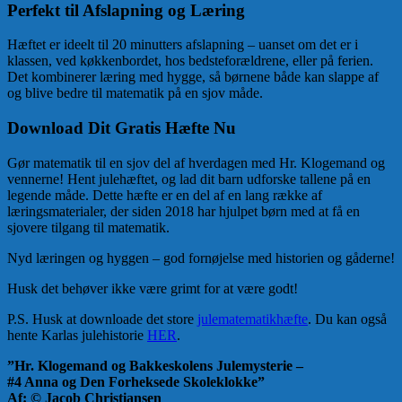
Perfekt til Afslapning og Læring
Hæftet er ideelt til 20 minutters afslapning – uanset om det er i
klassen, ved køkkenbordet, hos bedsteforældrene, eller på ferien.
Det kombinerer læring med hygge, så børnene både kan slappe af
og blive bedre til matematik på en sjov måde.
Download Dit Gratis Hæfte Nu
Gør matematik til en sjov del af hverdagen med Hr. Klogemand og
vennerne! Hent julehæftet, og lad dit barn udforske tallene på en
legende måde. Dette hæfte er en del af en lang række af
læringsmaterialer, der siden 2018 har hjulpet børn med at få en
sjovere tilgang til matematik.
Nyd læringen og hyggen – god fornøjelse med historien og gåderne!
Husk det behøver ikke være grimt for at være godt!
P.S. Husk at downloade det store
julematematikhæfte
. Du kan også
hente Karlas julehistorie
HER
.
”Hr. Klogemand og Bakkeskolens Julemysterie –
#4 Anna og Den Forheksede Skoleklokke”
Af: © Jacob Christiansen