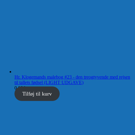
Hr. Klogemands malebog #23 - den treogtyvende med rejsen
til tallets fødsel (LIGHT UDGAVE)
0,00
kr.
Tilføj til kurv