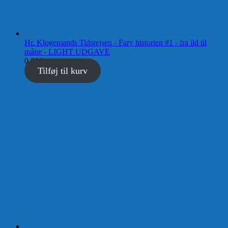
Hr. Klogemands Tidsrejsen - Farv historien #1 - fra ild til
måne - LIGHT UDGAVE
0,00
kr.
Tilføj til kurv