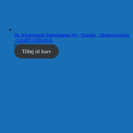
Hr. Klogemands historiebøger #4 - Venedig - Maskemysteriet
- LIGHT UDGAVE
0,00
kr.
Tilføj til kurv