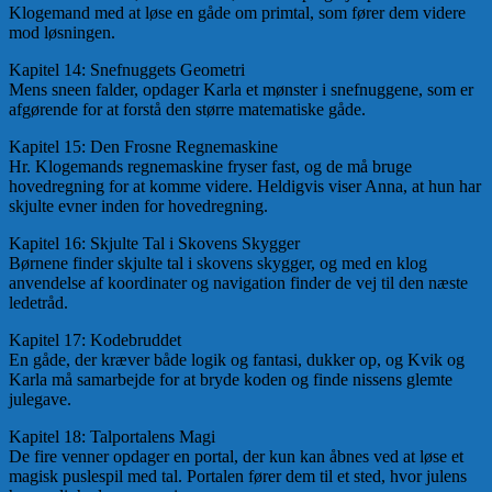
Klogemand med at løse en gåde om primtal, som fører dem videre
mod løsningen.
Kapitel 14: Snefnuggets Geometri
Mens sneen falder, opdager Karla et mønster i snefnuggene, som er
afgørende for at forstå den større matematiske gåde.
Kapitel 15: Den Frosne Regnemaskine
Hr. Klogemands regnemaskine fryser fast, og de må bruge
hovedregning for at komme videre. Heldigvis viser Anna, at hun har
skjulte evner inden for hovedregning.
Kapitel 16: Skjulte Tal i Skovens Skygger
Børnene finder skjulte tal i skovens skygger, og med en klog
anvendelse af koordinater og navigation finder de vej til den næste
ledetråd.
Kapitel 17: Kodebruddet
En gåde, der kræver både logik og fantasi, dukker op, og Kvik og
Karla må samarbejde for at bryde koden og finde nissens glemte
julegave.
Kapitel 18: Talportalens Magi
De fire venner opdager en portal, der kun kan åbnes ved at løse et
magisk puslespil med tal. Portalen fører dem til et sted, hvor julens