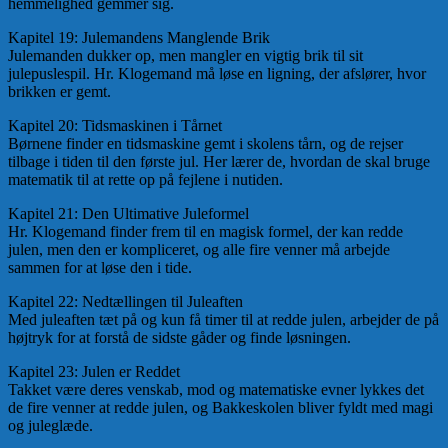
hemmelighed gemmer sig.
Kapitel 19: Julemandens Manglende Brik
Julemanden dukker op, men mangler en vigtig brik til sit
julepuslespil. Hr. Klogemand må løse en ligning, der afslører, hvor
brikken er gemt.
Kapitel 20: Tidsmaskinen i Tårnet
Børnene finder en tidsmaskine gemt i skolens tårn, og de rejser
tilbage i tiden til den første jul. Her lærer de, hvordan de skal bruge
matematik til at rette op på fejlene i nutiden.
Kapitel 21: Den Ultimative Juleformel
Hr. Klogemand finder frem til en magisk formel, der kan redde
julen, men den er kompliceret, og alle fire venner må arbejde
sammen for at løse den i tide.
Kapitel 22: Nedtællingen til Juleaften
Med juleaften tæt på og kun få timer til at redde julen, arbejder de på
højtryk for at forstå de sidste gåder og finde løsningen.
Kapitel 23: Julen er Reddet
Takket være deres venskab, mod og matematiske evner lykkes det
de fire venner at redde julen, og Bakkeskolen bliver fyldt med magi
og juleglæde.