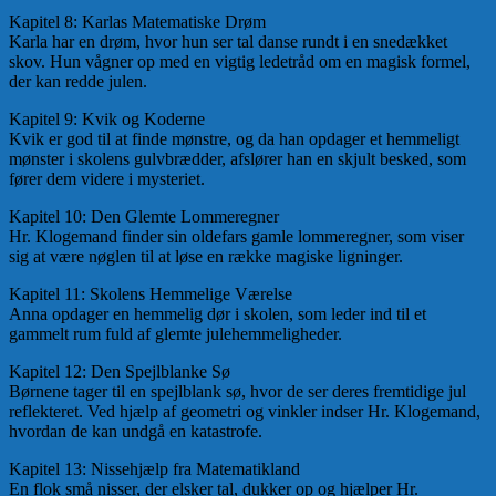
Kapitel 8: Karlas Matematiske Drøm
Karla har en drøm, hvor hun ser tal danse rundt i en snedækket
skov. Hun vågner op med en vigtig ledetråd om en magisk formel,
der kan redde julen.
Kapitel 9: Kvik og Koderne
Kvik er god til at finde mønstre, og da han opdager et hemmeligt
mønster i skolens gulvbrædder, afslører han en skjult besked, som
fører dem videre i mysteriet.
Kapitel 10: Den Glemte Lommeregner
Hr. Klogemand finder sin oldefars gamle lommeregner, som viser
sig at være nøglen til at løse en række magiske ligninger.
Kapitel 11: Skolens Hemmelige Værelse
Anna opdager en hemmelig dør i skolen, som leder ind til et
gammelt rum fuld af glemte julehemmeligheder.
Kapitel 12: Den Spejlblanke Sø
Børnene tager til en spejlblank sø, hvor de ser deres fremtidige jul
reflekteret. Ved hjælp af geometri og vinkler indser Hr. Klogemand,
hvordan de kan undgå en katastrofe.
Kapitel 13: Nissehjælp fra Matematikland
En flok små nisser, der elsker tal, dukker op og hjælper Hr.