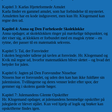
Kapitel 3: Karlas Hjerteformede Amulet
Karla finder en gammel amulet, som har forbindelse til mysteriet.
Amuletten har en kode indgraveret, men kun Hr. Klogemand kan
regne den ud.
Kapitel 4: Anna og Den Forheksede Skoleklokke
Anna opdager, at skoleklokken ringer på mærkelige tidspunkter, og
det viser sig, at klokken er forbundet med en magisk rytme – en
rytme, der passer til en matematisk sekvens.
Kapitel 5: Tal, der Forsvinder
I skolen begynder tallene på tavlen at forsvinde. Hr. Klogemand og
Kvik må regne ud, hvorfor matematikken bliver slettet – og hvad det
betyder for julen.
Kapitel 6: Jagten på Den Forsvundne Nissehue
Nissens hue er forsvundet, og uden den kan han ikke fuldføre sin
julemission. Tvillingerne og deres venner leder efter spor, der
gemmer sig i skolens gamle bøger.
Kapitel 7: Julemandens Glemte Opskrifter
Hr. Klogemand opdager, at julemandens hemmelige opskrifter på
juleglæde er blevet stjålet. Kun ved hjælp af logik og brøker kan
opskrifterne findes igen.