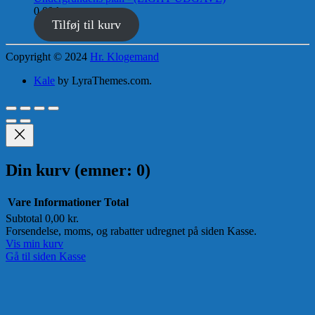
0,00
kr.
Tilføj til kurv
Copyright © 2024
Hr. Klogemand
Kale
by LyraThemes.com.
Din kurv
(emner: 0)
Vare
Informationer
Total
Subtotal
0,00 kr.
Varer
Forsendelse, moms, og rabatter udregnet på siden Kasse.
Vis min kurv
i
Gå til siden Kasse
indkøbskurv