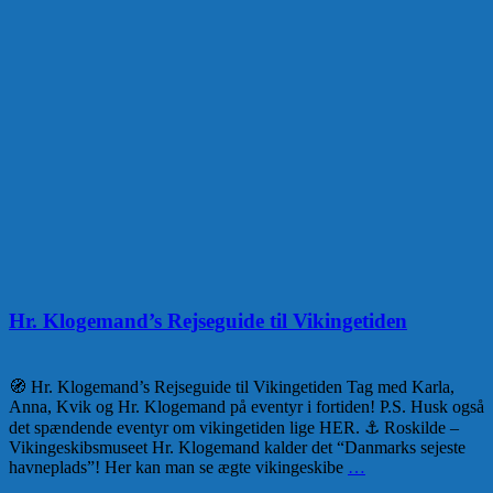
Hr. Klogemand’s Rejseguide til Vikingetiden
🧭 Hr. Klogemand’s Rejseguide til Vikingetiden Tag med Karla,
Anna, Kvik og Hr. Klogemand på eventyr i fortiden! P.S. Husk også
det spændende eventyr om vikingetiden lige HER. ⚓ Roskilde –
Vikingeskibsmuseet Hr. Klogemand kalder det “Danmarks sejeste
havneplads”! Her kan man se ægte vikingeskibe
…