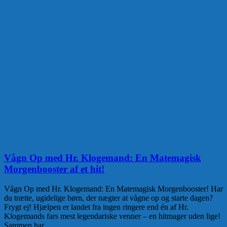
Vågn Op med Hr. Klogemand: En Matemagisk
Morgenbooster af et hit!
Vågn Op med Hr. Klogemand: En Matemagisk Morgenbooster! Har
du trætte, ugidelige børn, der nægter at vågne op og starte dagen?
Frygt ej! Hjælpen er landet fra ingen ringere end én af Hr.
Klogemands fars mest legendariske venner – en hitmager uden lige!
Sammen har
…