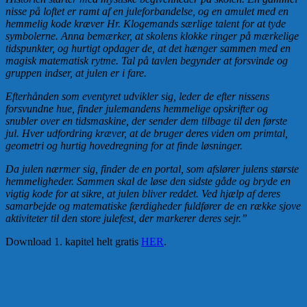
nisse på loftet er ramt af en juleforbandelse, og en amulet med en
hemmelig kode kræver Hr. Klogemands særlige talent for at tyde
symbolerne. Anna bemærker, at skolens klokke ringer på mærkelige
tidspunkter, og hurtigt opdager de, at det hænger sammen med en
magisk matematisk rytme. Tal på tavlen begynder at forsvinde og
gruppen indser, at julen er i fare.
Efterhånden som eventyret udvikler sig, leder de efter nissens
forsvundne hue, finder julemandens hemmelige opskrifter og
snubler over en tidsmaskine, der sender dem tilbage til den første
jul. Hver udfordring kræver, at de bruger deres viden om primtal,
geometri og hurtig hovedregning for at finde løsninger.
Da julen nærmer sig, finder de en portal, som afslører julens største
hemmeligheder. Sammen skal de løse den sidste gåde og bryde en
vigtig kode for at sikre, at julen bliver reddet. Ved hjælp af deres
samarbejde og matematiske færdigheder fuldfører de en række sjove
aktiviteter til den store julefest, der markerer deres sejr.”
Download 1. kapitel helt gratis
HER
.