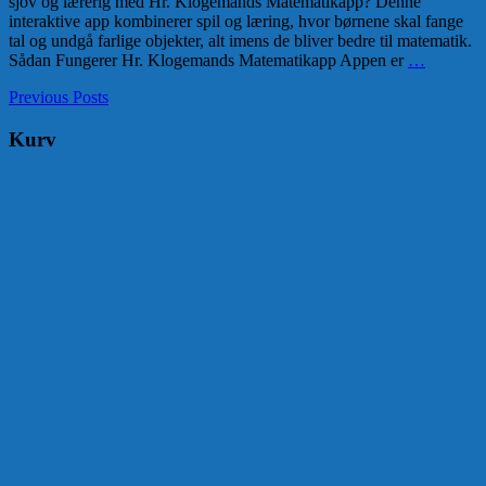
sjov og lærerig med Hr. Klogemands Matematikapp? Denne
interaktive app kombinerer spil og læring, hvor børnene skal fange
tal og undgå farlige objekter, alt imens de bliver bedre til matematik.
Sådan Fungerer Hr. Klogemands Matematikapp Appen er
…
Previous Posts
Kurv