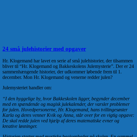
24 små julehistorier med opgaver
Hr. Klogemand har lavet en serie af små julehistorier, der tilsammen
bliver til “Hr. Klogemand og Bakkeskolens Julemysterie”. Der er 24
sammenhængende historier, der udkommer løbende frem til 1.
december. Mon Hr. Klogemand og venerne redder julen?
Julemysteriet handler om:
“I den hyggelige by, hvor Bakkeskolen ligger, begynder december
med en spændende og magisk julekalender, der varsler problemer
for julen. Hovedpersonerne, Hr. Klogemand, hans tvillingesøster
Karla og deres venner Kvik og Anna, står over for en vigtig opgave:
De skal redde julen ved hjælp af deres matematiske evner og
kreative løsninger.
Historien starter med mystiske begivenheder på skolen. En gammel