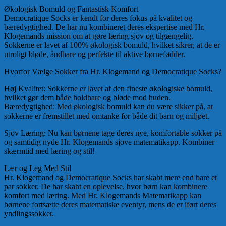
Økologisk Bomuld og Fantastisk Komfort
Democratique Socks er kendt for deres fokus på kvalitet og
bæredygtighed. De har nu kombineret deres ekspertise med Hr.
Klogemands mission om at gøre læring sjov og tilgængelig.
Sokkerne er lavet af 100% økologisk bomuld, hvilket sikrer, at de er
utroligt bløde, åndbare og perfekte til aktive børnefødder.
Hvorfor Vælge Sokker fra Hr. Klogemand og Democratique Socks?
Høj Kvalitet: Sokkerne er lavet af den fineste økologiske bomuld,
hvilket gør dem både holdbare og bløde mod huden.
Bæredygtighed: Med økologisk bomuld kan du være sikker på, at
sokkerne er fremstillet med omtanke for både dit barn og miljøet.
Sjov Læring: Nu kan børnene tage deres nye, komfortable sokker på
og samtidig nyde Hr. Klogemands sjove matematikapp. Kombiner
skærmtid med læring og stil!
Lær og Leg Med Stil
Hr. Klogemand og Democratique Socks har skabt mere end bare et
par sokker. De har skabt en oplevelse, hvor børn kan kombinere
komfort med læring. Med Hr. Klogemands Matematikapp kan
børnene fortsætte deres matematiske eventyr, mens de er iført deres
yndlingssokker.