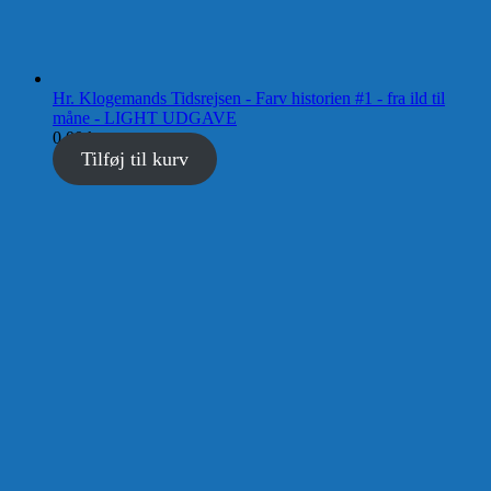
Hr. Klogemands Tidsrejsen - Farv historien #1 - fra ild til
måne - LIGHT UDGAVE
0,00
kr.
Tilføj til kurv