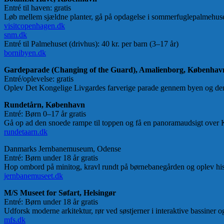
Entré til haven: gratis
Løb mellem sjældne planter, gå på opdagelse i sommerfuglepalmehuset
visitcopenhagen.dk
snm.dk
Entré til Palmehuset (drivhus): 40 kr. per barn (3–17 år)
bornibyen.dk
Gardeparade (Changing of the Guard), Amalienborg, Københav
Entré/oplevelse: gratis
Oplev Det Kongelige Livgardes farverige parade gennem byen og den 
Rundetårn, København
Entré: Børn 0–17 år gratis
Gå op ad den snoede rampe til toppen og få en panoramaudsigt over K
rundetaarn.dk
Danmarks Jernbanemuseum, Odense
Entré: Børn under 18 år gratis
Hop ombord på minitog, kravl rundt på børnebanegården og oplev his
jernbanemuseet.dk
M/S Museet for Søfart, Helsingør
Entré: Børn under 18 år gratis
Udforsk moderne arkitektur, rør ved søstjerner i interaktive bassiner o
mfs.dk