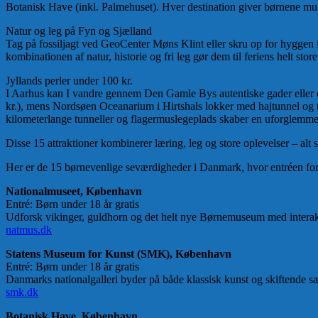
Botanisk Have (inkl. Palmehuset). Hver destination giver børnene mulig
Natur og leg på Fyn og Sjælland
Tag på fossiljagt ved GeoCenter Møns Klint eller skru op for hyggen
kombinationen af natur, historie og fri leg gør dem til feriens helt store 
Jyllands perler under 100 kr.
I Aarhus kan I vandre gennem Den Gamle Bys autentiske gader eller d
kr.), mens Nordsøen Oceanarium i Hirtshals lokker med hajtunnel og t
kilometerlange tunneller og flagermuslegeplads skaber en uforglemmel
Disse 15 attraktioner kombinerer læring, leg og store oplevelser – al
Her er de 15 børnevenlige seværdigheder i Danmark, hvor entréen for 6
Nationalmuseet, København
Entré: Børn under 18 år gratis
Udforsk vikinger, guldhorn og det helt nye Børnemuseum med interakti
natmus.dk
Statens Museum for Kunst (SMK), København
Entré: Børn under 18 år gratis
Danmarks nationalgalleri byder på både klassisk kunst og skiftende s
smk.dk
Botanisk Have, København