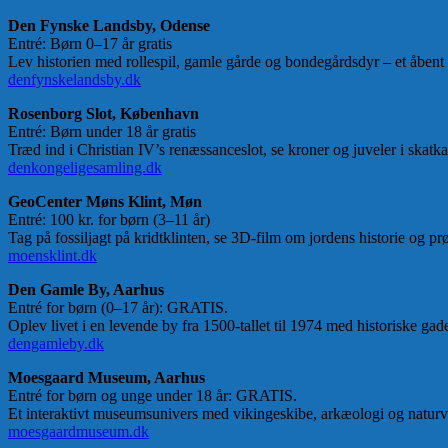
Den Fynske Landsby, Odense
Entré: Børn 0–17 år gratis
Lev historien med rollespil, gamle gårde og bondegårdsdyr – et åbent
denfynskelandsby.dk
Rosenborg Slot, København
Entré: Børn under 18 år gratis
Træd ind i Christian IV’s renæssanceslot, se kroner og juveler i skat
denkongeligesamling.dk
GeoCenter Møns Klint, Møn
Entré: 100 kr. for børn (3–11 år)
Tag på fossiljagt på kridtklinten, se 3D-film om jordens historie og pr
moensklint.dk
Den Gamle By, Aarhus
Entré for børn (0–17 år): GRATIS.
Oplev livet i en levende by fra 1500-tallet til 1974 med historiske ga
dengamleby.dk
Moesgaard Museum, Aarhus
Entré for børn og unge under 18 år: GRATIS.
Et interaktivt museumsunivers med vikingeskibe, arkæologi og natur
moesgaardmuseum.dk