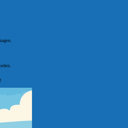
Skagen.
orden.
!