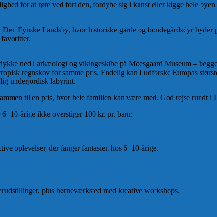
hed for at røre ved fortiden, fordybe sig i kunst eller kigge hele byen
 i Den Fynske Landsby, hvor historiske gårde og bondegårdsdyr byder på
favoritter.
ykke ned i arkæologi og vikingeskibe på Moesgaard Museum – begge grat
ropisk regnskov for samme pris. Endelig kan I udforske Europas størst
ig underjordisk labyrint.
t sammen til en pris, hvor hele familien kan være med. God rejse rundt
–10-årige ikke overstiger 100 kr. pr. barn:
ve oplevelser, der fanger fantasien hos 6–10-årige.
ærudstillinger, plus børneværksted med kreative workshops.