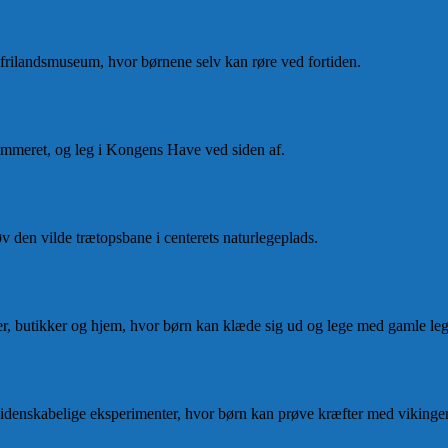
 frilandsmuseum, hvor børnene selv kan røre ved fortiden.
kammeret, og leg i Kongens Have ved siden af.
øv den vilde trætopsbane i centerets naturlegeplads.
der, butikker og hjem, hvor børn kan klæde sig ud og lege med gamle leg
videnskabelige eksperimenter, hvor børn kan prøve kræfter med vikinge