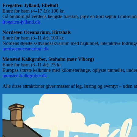
Fregatten Jylland, Ebeltoft
Entré for børn (4–17 år): 100 kr.
Gå ombord på verdens længste træskib, prøv en kort sejltur i museums
fregatten-jylland.dk
Nordsøen Oceanarium, Hirtshals
Entré for børn (3–11 år): 100 kr.
Nordens største saltvandsakvarium med hajtunnel, interaktive fodring
nordsoenoceanarium.dk
Mønsted Kalkgruber, Stoholm (nær Viborg)
Entré for børn (3–11 år): 75 kr.
Europas største kalkmine med kilometerlange, oplyste tunneller, unde
monsted-kalkgruber.dk
Alle disse attraktioner giver masser af leg, læring og eventyr – uden a