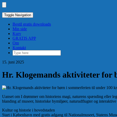
Skip
to
Toggle
content
header
Toggle Navigation
Bestil gratis downloads
Min side
Kurv
GRATIS APP
Om
Kontakt
15. juni 2025
Hr. Klogemands aktiviteter for 
Uanset om I drømmer om historiens magi, naturens spænding eller lege
blanding af museer, historiske bymiljøer, natur­udflugter og interaktiv
Kultur og historie i hovedstaden
Start i København med gratis adgang til Nationalmuseet, Statens Mu