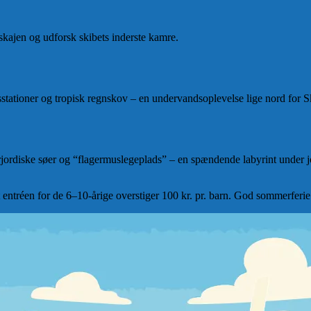
kajen og udforsk skibets inderste kamre.
sstationer og tropisk regnskov – en undervandsoplevelse lige nord for 
rjordiske søer og “flagermuslegeplads” – en spændende labyrint under j
t entréen for de 6–10-årige overstiger 100 kr. pr. barn. God sommerferie