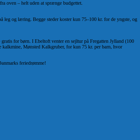
 fra oven – helt uden at sprænge budgettet.
 leg og læring. Begge steder koster kun 75–100 kr. for de yngste, og
is for børn. I Ebeltoft venter en sejltur på Fregatten Jylland (100
e kalkmine, Mønsted Kalkgruber, for kun 75 kr. per barn, hvor
 i Danmarks feriedrømme!