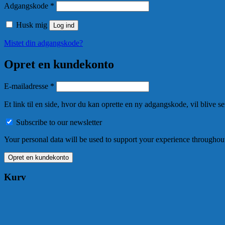
Påkrævet
Adgangskode
*
Husk mig
Log ind
Mistet din adgangskode?
Opret en kundekonto
Påkrævet
E-mailadresse
*
Et link til en side, hvor du kan oprette en ny adgangskode, vil blive se
Subscribe to our newsletter
Your personal data will be used to support your experience throughout
Opret en kundekonto
Kurv