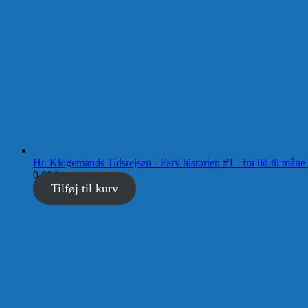
Hr. Klogemands Tidsrejsen - Farv historien #1 - fra ild til
0,00
kr.
Tilføj til kurv