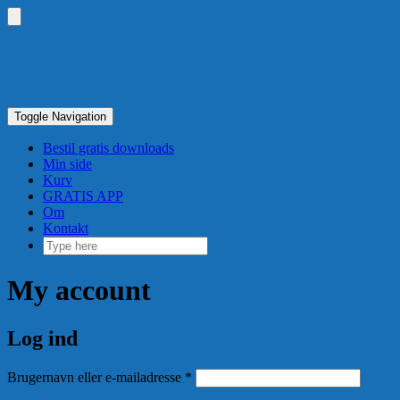
Skip
to
Toggle
content
header
Toggle Navigation
Bestil gratis downloads
Min side
Kurv
GRATIS APP
Om
Kontakt
My account
Log ind
Påkrævet
Brugernavn eller e-mailadresse
*