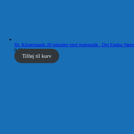
Hr. Klogemands 20 minutter med matematik - Det Endnu Størr
0,00
kr.
Tilføj til kurv