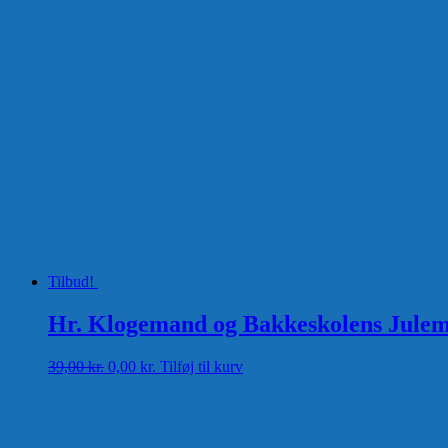
Tilbud!
Hr. Klogemand og Bakkeskolens Julemy
Den
Den
39,00
kr.
0,00
kr.
Tilføj til kurv
oprindelige
aktuelle
pris
pris
var:
er:
39,00 kr..
0,00 kr..