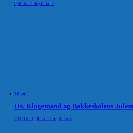
0,00
kr.
Tilføj til kurv
Tilbud!
Hr. Klogemand og Bakkeskolens Julemys
Den
Den
39,00
kr.
0,00
kr.
Tilføj til kurv
oprindelige
aktuelle
pris
pris