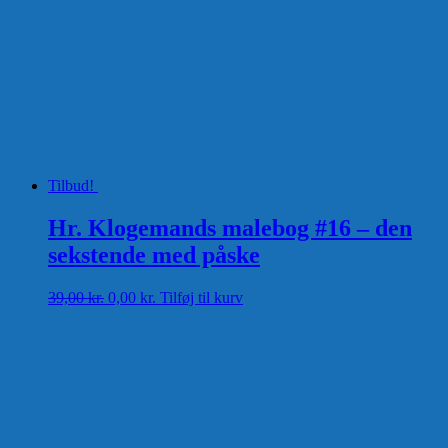
Tilbud!
Hr. Klogemands malebog #16 – den
sekstende med påske
Den
Den
39,00
kr.
0,00
kr.
Tilføj til kurv
oprindelige
aktuelle
pris
pris
var:
er:
39,00 kr..
0,00 kr..