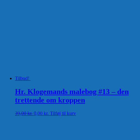
Tilbud!
Hr. Klogemands malebog #13 – den
trettende om kroppen
Den
Den
39,00
kr.
0,00
kr.
Tilføj til kurv
oprindelige
aktuelle
pris
pris
var:
er:
39,00 kr..
0,00 kr..