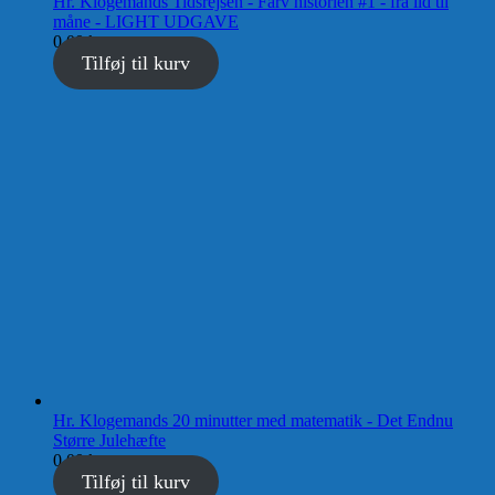
Hr. Klogemands Tidsrejsen - Farv historien #1 - fra ild til
måne - LIGHT UDGAVE
0,00
kr.
Tilføj til kurv
Hr. Klogemands 20 minutter med matematik - Det Endnu
Større Julehæfte
0,00
kr.
Tilføj til kurv