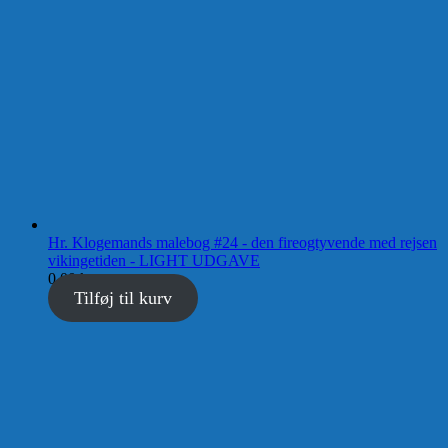
Hr. Klogemands malebog #24 - den fireogtyvende med rejsen
vikingetiden - LIGHT UDGAVE
0,00
kr.
Tilføj til kurv