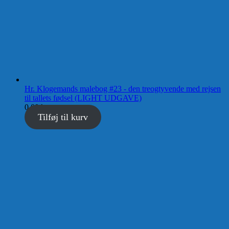
Hr. Klogemands malebog #23 - den treogtyvende med rejsen
til tallets fødsel (LIGHT UDGAVE)
0,00
kr.
Tilføj til kurv