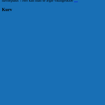
havneplads”! Her kan man se ægte vikingeskibe
…
Kurv