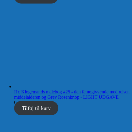
Hr. Klogemands malebog #25 - den femogtyvende med rejsen
middelalderen og Grev Rosenknop - LIGHT UDGAVE
0,00
kr.
Tilføj til kurv