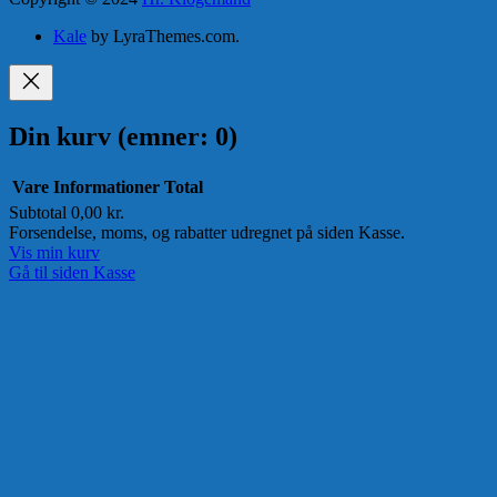
Kale
by LyraThemes.com.
Din kurv
(emner: 0)
Vare
Informationer
Total
Subtotal
0,00 kr.
Varer
Forsendelse, moms, og rabatter udregnet på siden Kasse.
Vis min kurv
i
Gå til siden Kasse
indkøbskurv