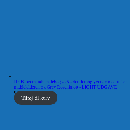
Hr. Klogemands malebog #25 - den femogtyvende med rejsen
middelalderen og Grev Rosenknop - LIGHT UDGAVE
0,00
kr.
Tilføj til kurv