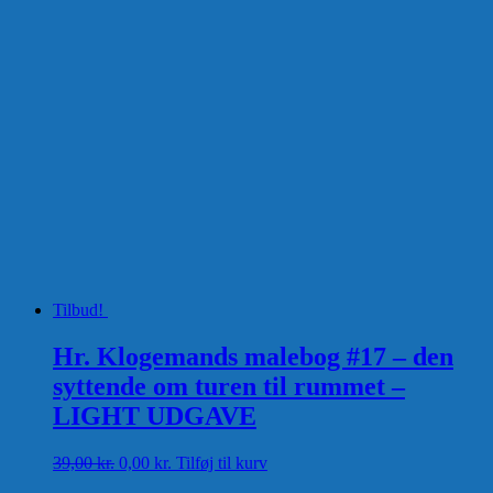
Tilbud!
Hr. Klogemands malebog #17 – den
syttende om turen til rummet –
LIGHT UDGAVE
Den
Den
39,00
kr.
0,00
kr.
Tilføj til kurv
oprindelige
aktuelle