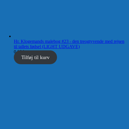
Hr. Klogemands malebog #23 - den treogtyvende med rejsen
til tallets fødsel (LIGHT UDGAVE)
0,00
kr.
Tilføj til kurv