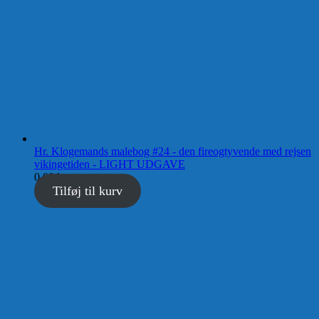
Hr. Klogemands malebog #24 - den fireogtyvende med rejsen
vikingetiden - LIGHT UDGAVE
0,00
kr.
Tilføj til kurv