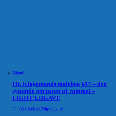
Tilbud!
Hr. Klogemands malebog #17 – den
syttende om turen til rummet –
LIGHT UDGAVE
Den
Den
39,00
kr.
0,00
kr.
Tilføj til kurv
oprindelige
aktuelle