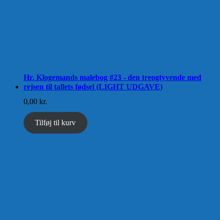
Hr. Klogemands malebog #23 - den treogtyvende med
rejsen til tallets fødsel (LIGHT UDGAVE)
0,00
kr.
Tilføj til kurv