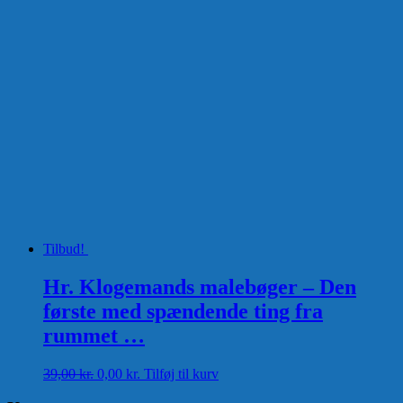
pris
pris
var:
er:
39,00 kr..
0,00 kr..
Tilbud!
Hr. Klogemands malebøger – Den
første med spændende ting fra
rummet …
Den
Den
39,00
kr.
0,00
kr.
Tilføj til kurv
oprindelige
aktuelle