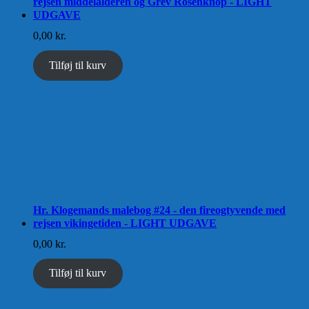
rejsen middelalderen og Grev Rosenknop - LIGHT
UDGAVE
0,00
kr.
Tilføj til kurv
Hr. Klogemands malebog #24 - den fireogtyvende med
rejsen vikingetiden - LIGHT UDGAVE
0,00
kr.
Tilføj til kurv