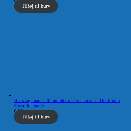
0,00
kr.
Tilføj til kurv
Hr. Klogemands 20 minutter med matematik - Det Endnu
Større Julehæfte
0,00
kr.
Tilføj til kurv