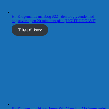
Hr. Klogemands malebog #22 - den toogtyvende med
bogstaver og en 20 minutters plan (LIGHT UDGAVE)
0,00
kr.
Tilføj til kurv
Hr. Klogemands historiebøger #4 - Venedig - Maskemysteriet