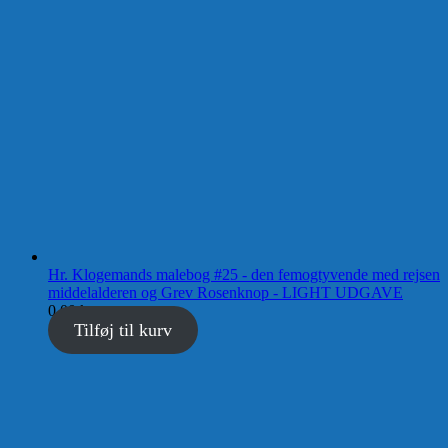
Hr. Klogemands malebog #25 - den femogtyvende med rejsen
middelalderen og Grev Rosenknop - LIGHT UDGAVE
0,00
kr.
Tilføj til kurv