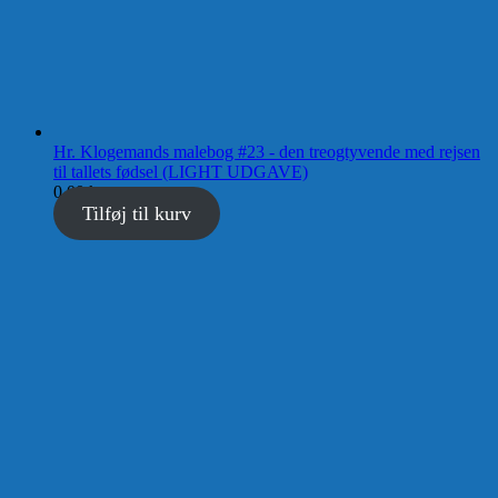
Hr. Klogemands malebog #23 - den treogtyvende med rejsen
til tallets fødsel (LIGHT UDGAVE)
0,00
kr.
Tilføj til kurv