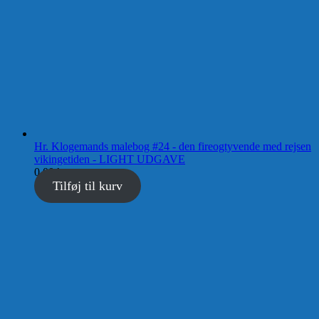
Hr. Klogemands malebog #24 - den fireogtyvende med rejsen
vikingetiden - LIGHT UDGAVE
0,00
kr.
Tilføj til kurv