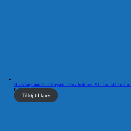
Hr. Klogemands Tidsrejsen - Farv historien #1 - fra ild til
0,00
kr.
Tilføj til kurv