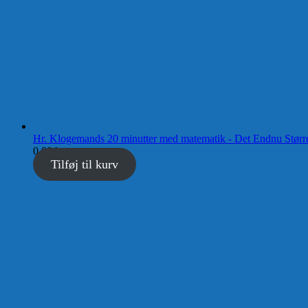
Hr. Klogemands 20 minutter med matematik - Det Endnu Størr
0,00
kr.
Tilføj til kurv