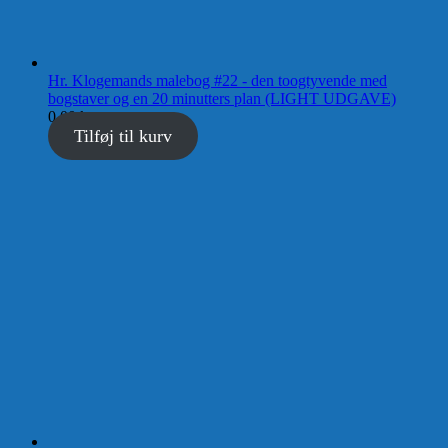
Hr. Klogemands malebog #22 - den toogtyvende med
bogstaver og en 20 minutters plan (LIGHT UDGAVE)
0,00
kr.
Tilføj til kurv