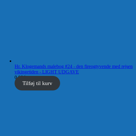
Hr. Klogemands malebog #24 - den fireogtyvende med rejsen
vikingetiden - LIGHT UDGAVE
0,00
kr.
Tilføj til kurv