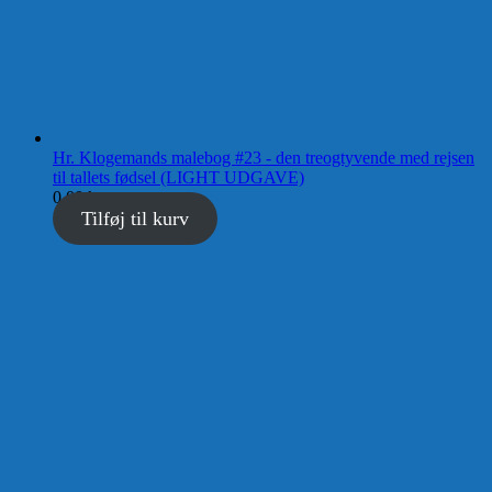
Hr. Klogemands malebog #23 - den treogtyvende med rejsen
til tallets fødsel (LIGHT UDGAVE)
0,00
kr.
Tilføj til kurv