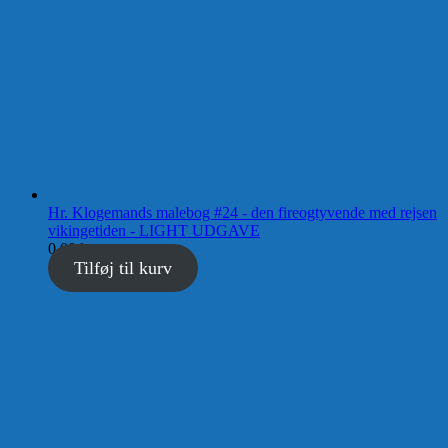
Hr. Klogemands malebog #24 - den fireogtyvende med rejsen
vikingetiden - LIGHT UDGAVE
0,00
kr.
Tilføj til kurv