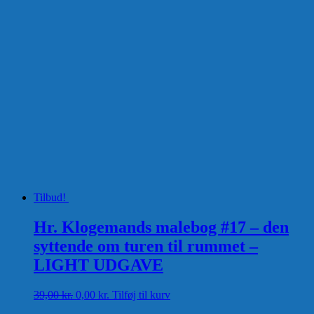
Tilbud!
Hr. Klogemands malebog #17 – den
syttende om turen til rummet –
LIGHT UDGAVE
Den
Den
39,00
kr.
0,00
kr.
Tilføj til kurv
oprindelige
aktuelle