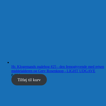
Hr. Klogemands malebog #25 - den femogtyvende med rejsen
middelalderen og Grev Rosenknop - LIGHT UDGAVE
0,00
kr.
Tilføj til kurv